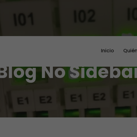
Inicio
Quié
Blog No Sideba