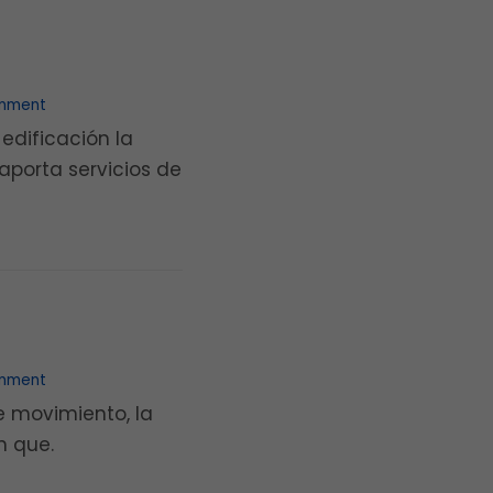
mment
 edificación la
porta servicios de
+ READ MORE
mment
de movimiento, la
n que.