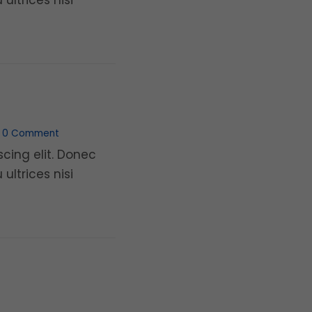
ltrices nisi
+ READ MORE
0 Comment
cing elit. Donec
ltrices nisi
+ READ MORE