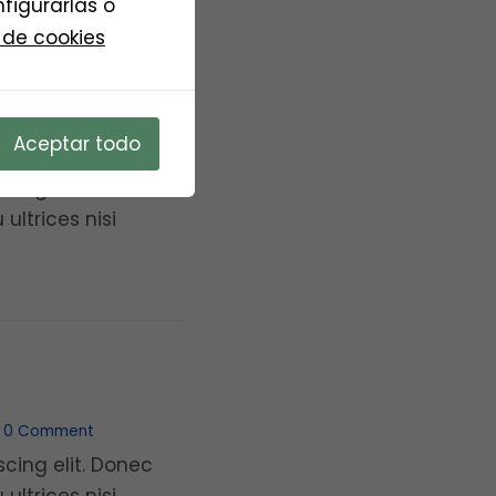
figurarlas o
+ READ MORE
 de cookies
Aceptar todo
0 Comment
cing elit. Donec
ltrices nisi
+ READ MORE
0 Comment
cing elit. Donec