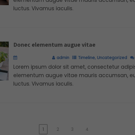
elementum augue vitae mauris accumsan, eu u
luctus. Vivamus iaculis.
Donec elementum augue vitae
marzo 20, 2016
admin
Timeline
,
Uncategorized
Lorem ipsum dolor sit amet, consectetur adipis
elementum augue vitae mauris accumsan, eu u
luctus. Vivamus iaculis.
1
2
3
4