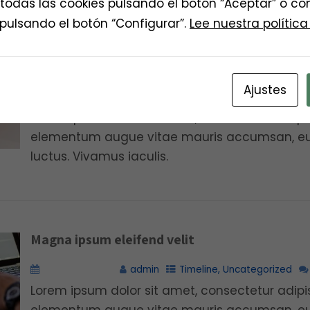
odas las cookies pulsando el botón “Aceptar” o con
pulsando el botón “Configurar”.
Lee nuestra política
Morbi non ante lorem lacinia sagittis
Ajustes
marzo 20, 2016
admin
Timeline
,
Uncategorized
Lorem ipsum dolor sit amet, consectetur adipis
elementum augue vitae mauris accumsan, eu u
luctus. Vivamus iaculis.
Magna ipsum eleifend velit
marzo 20, 2016
admin
Timeline
,
Uncategorized
Lorem ipsum dolor sit amet, consectetur adipis