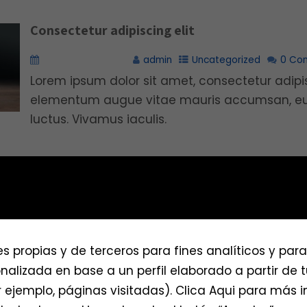
Consectetur adipiscing elit
noviembre 11, 2016
admin
Uncategorized
0 Co
Lorem ipsum dolor sit amet, consectetur adipis
elementum augue vitae mauris accumsan, eu u
luctus. Vivamus iaculis.
Lorem ipsum dolor sit amet
noviembre 11, 2016
admin
Timeline
,
Uncategorized
es propias y de terceros para fines analíticos y par
Lorem ipsum dolor sit amet, consectetur adipis
nalizada en base a un perfil elaborado a partir de 
elementum augue vitae mauris accumsan, eu u
ejemplo, páginas visitadas). Clica Aqui para más 
luctus. Vivamus iaculis.