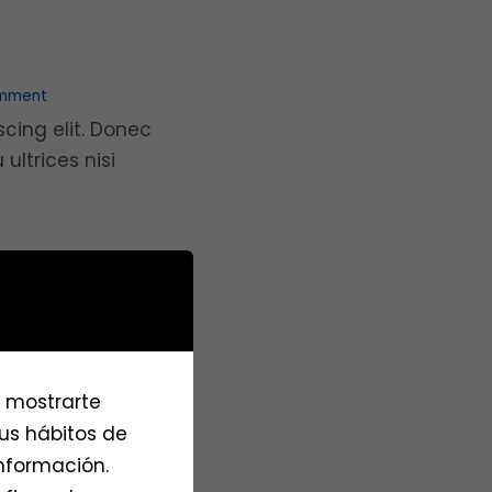
mment
cing elit. Donec
ltrices nisi
+ READ MORE
0 Comment
a mostrarte
cing elit. Donec
tus hábitos de
ltrices nisi
información.