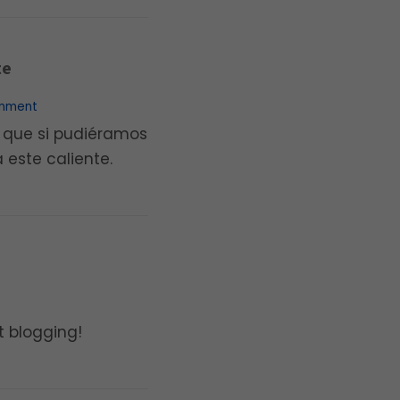
+ READ MORE
te
mment
 que si pudiéramos
 este caliente.
+ READ MORE
rt blogging!
+ READ MORE