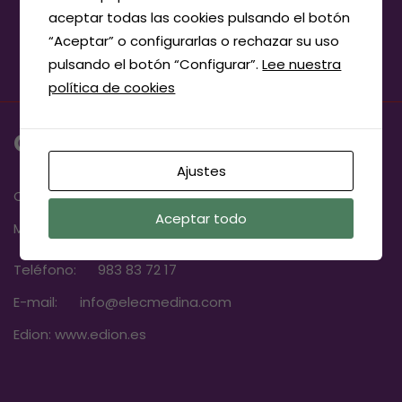
aceptar todas las cookies pulsando el botón
“Aceptar” o configurarlas o rechazar su uso
pulsando el botón “Configurar”.
Lee nuestra
política de cookies
CONTACTO
Ajustes
Calle la Coruña, 20, 47400
Aceptar todo
Medina del Campo, Valladolid
Teléfono:
983 83 72 17
E-mail:
info@elecmedina.com
Edion:
www.edion.es