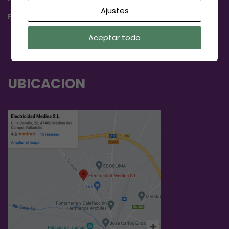
Ajustes
Edion:
www.edion.es
Aceptar todo
UBICACION