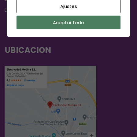
Ajustes
Edion:
www.edion.es
Aceptar todo
UBICACION