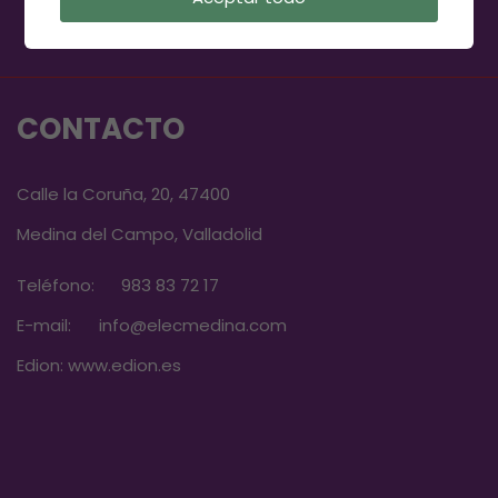
CONTACTO
Calle la Coruña, 20, 47400
Medina del Campo, Valladolid
Teléfono:
983 83 72 17
E-mail:
info@elecmedina.com
Edion:
www.edion.es